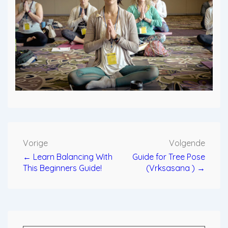
Bericht
Vorige
Volgende
navigatie
← Learn Balancing With
Guide for Tree Pose
This Beginners Guide!
(Vrksasana ) →